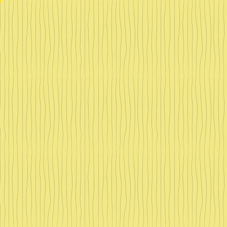
一
筋
六
十
年