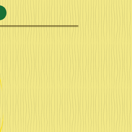
​せ
ん
べ
い
造
り