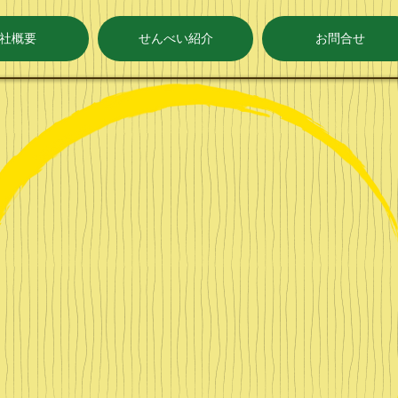
社概要
せんべい紹介
お問合せ
​お
せ
加
ん
べ
い
賀
の